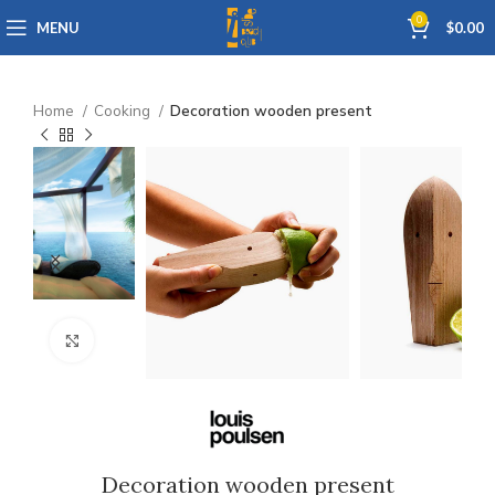
0
MENU
$
0.00
Home
Cooking
Decoration wooden present
Click to enlarge
Decoration wooden present