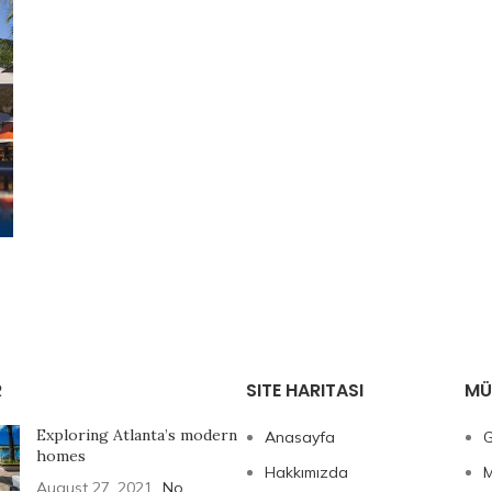
R
SITE HARITASI
MÜ
Exploring Atlanta’s modern
Anasayfa
G
homes
Hakkımızda
M
August 27, 2021
No