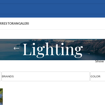
R
RESTORAN
GALERI
Lighting
Show
BRANDS
COLOR