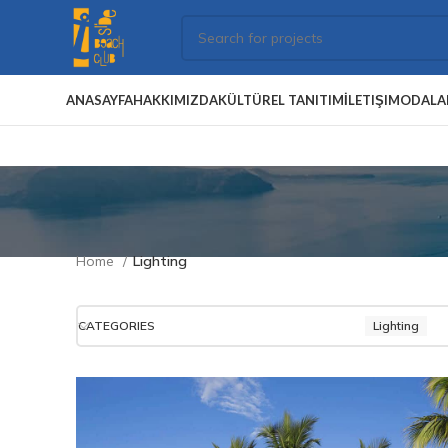
ANASAYFA
HAKKIMIZDA
KÜLTÜREL TANITIM
İLETIŞIM
ODALA
Home
Lighting
CATEGORIES
Lighting