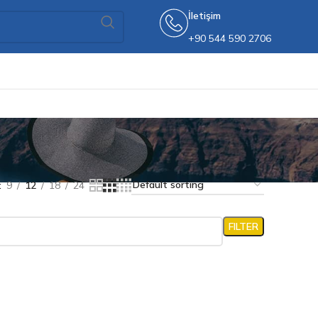
İletişim
+90 544 590 2706
9
12
18
24
FILTER