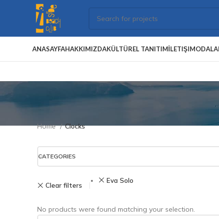
ANASAYFA
HAKKIMIZDA
KÜLTÜREL TANITIM
İLETIŞIM
ODALA
Home
Clocks
CATEGORIES
Eva Solo
Clear filters
No products were found matching your selection.