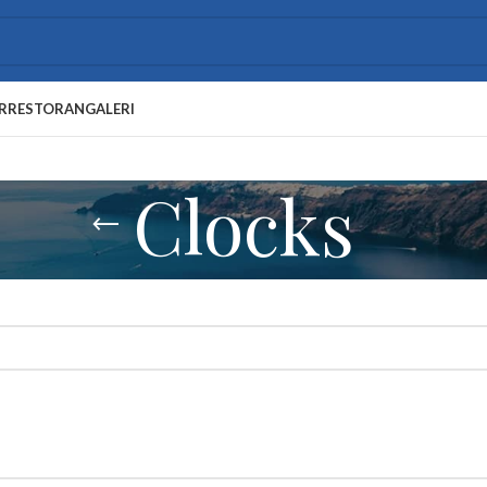
R
RESTORAN
GALERI
Clocks