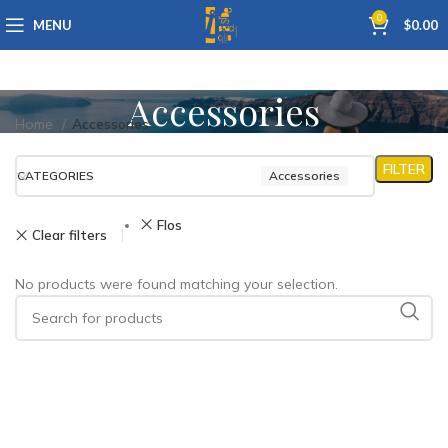
0
MENU
$
0.00
Accessories
Home
Accessories
FILTER
CATEGORIES
Accessories
Flos
Clear filters
No products were found matching your selection.